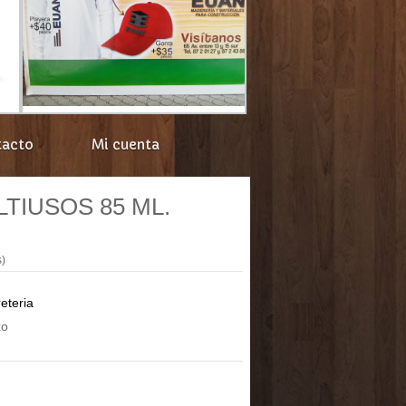
tacto
Mi cuenta
TIUSOS 85 ML.
s)
eteria
xo