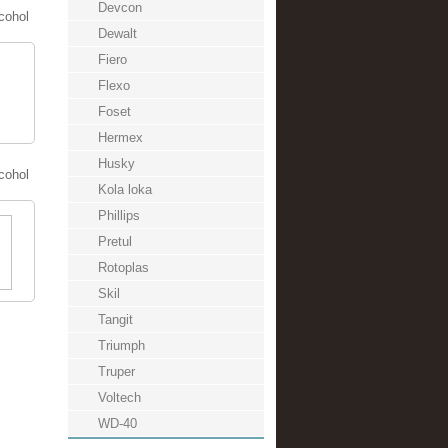
Devcon
cohol
Dewalt
Fiero
Flexo
Foset
Hermex
Husky
cohol
Kola loka
Phillips
Pretul
Rotoplas
Skil
Tangit
Triumph
Truper
Voltech
WD-40