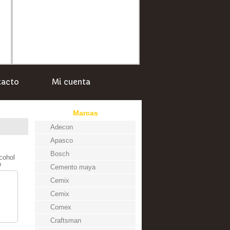
tacto
Mi cuenta
Marcas
Adecon
Apasco
Bosch
cohol
o
Cemento maya
Cemix
Cemix
Comex
Craftsman