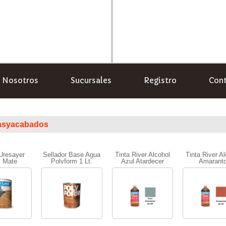
Nosotros
Sucursales
Registro
Con
rasyacabados
Uresayer
Sellador Base Agua
Tinta River Alcohol
Tinta River Al
 Mate
Polyform 1 Lt.
Azul Atardecer
Amarant