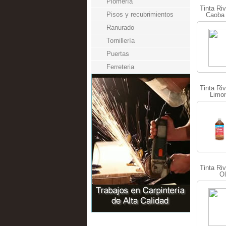
Plomería
Tinta Riv
Pisos y recubrimientos
Caoba 
Ranurado
Tornillería
Puertas
Ferreteria
Tinta Riv
Limon
Tinta Riv
Ol