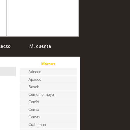
tacto
Mi cuenta
Marcas
Adecon
Apasco
Bosch
Cemento maya
Cemix
Cemix
Comex
Craftsman