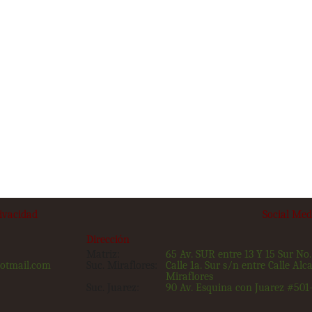
rivacidad
Social Med
Dirección
Matriz:
65 Av. SUR entre 13 Y 15 Sur No
otmail.com
Suc. Miraflores:
Calle 1a. Sur s/n entre Calle Alca
Miraflores
Suc. Juarez:
90 Av. Esquina con Juarez #501