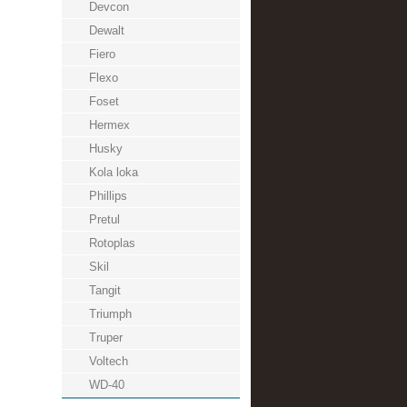
Devcon
Dewalt
Fiero
Flexo
Foset
Hermex
Husky
Kola loka
Phillips
Pretul
Rotoplas
Skil
Tangit
Triumph
Truper
Voltech
WD-40