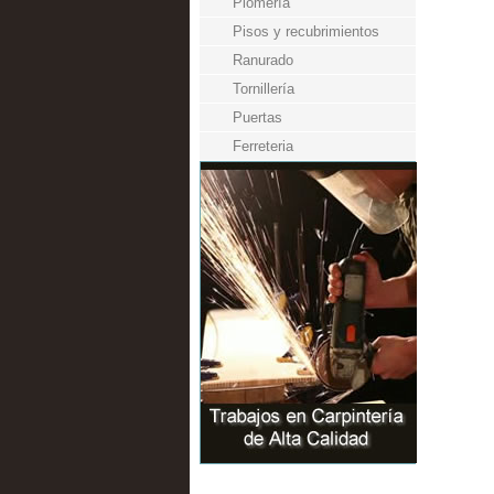
Plomería
Pisos y recubrimientos
Ranurado
Tornillería
Puertas
Ferreteria