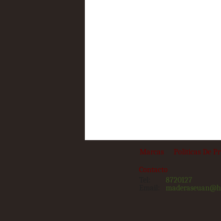
Marcas
Politicas De P
Contacto
Tel:
8720127
Email:
maderaseuan@h