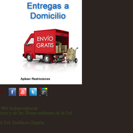
ia
. 980 Independencia
traz y de Av. Flores enfrente de la Col.
-A Col. Emiliano Zapata