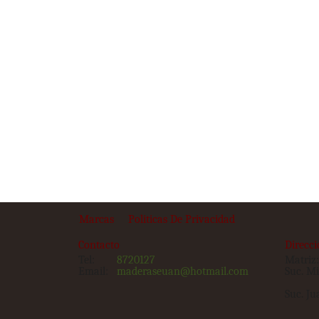
Marcas
Politicas De Privacidad
Contacto
Direcc
Tel:
8720127
Matriz:
Email:
maderaseuan@hotmail.com
Suc. Mi
Suc. Ju